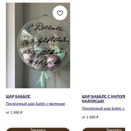
ШАР БАББЛС
ШАР БАББЛС С НАПОЛНЕ
НАДПИСЬЮ
Прозрачный шар Баблс с маленькими
Прозрачный шар Баблс с ма
шариками внутри и индивидуальной
1 890
₽
шариками внутри и индивид
надписью.
1 890
₽
надписью.
Заказать
Заказать