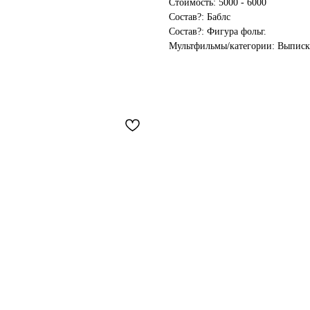
Стоимость: 5000 - 6000
Состав?: Баблс
Состав?: Фигура фольг.
Мультфильмы/категории: Выписк