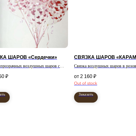
КА ШАРОВ «Сердечки»
СВЯЗКА ШАРОВ «КАРА
 прозрачных воздушных шаров с
Связка воздушных шаров в розов
ками
серебряном цвете
50
₽
2 160
₽
Out of stock
ать
Заказать