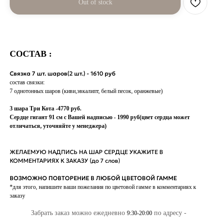
Out of stock
СОСТАВ :
Связка 7 шт. шаров(2 шт.) - 1610 руб
состав связки:
7 однотонных шаров (киви,эвкалипт, белый песок, оранжевые)
3 шара Три Кота -4770 руб.
Сердце гигант 91 см с Вашей надписью - 1990 руб(цвет сердца может
отличаться, уточняйте у менеджера)
ЖЕЛАЕМУЮ НАДПИСЬ НА ШАР СЕРДЦЕ УКАЖИТЕ В
КОММЕНТАРИЯХ К ЗАКАЗУ (до 7 слов)
ВОЗМОЖНО ПОВТОРЕНИЕ В ЛЮБОЙ ЦВЕТОВОЙ ГАММЕ
*для этого, напишите ваши пожелания по цветовой гамме в комментариях к
заказу
Забрать заказ можно ежедневно
по адресу -
9:30-20:00