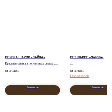
СВЯЗКА ШАРОВ «ЗАЙКА»
СЕТ ШАРОВ «Золото»
Красивая связка в популярных цветах с
зайкой.
Связка воздушных шаров золото
3 940
₽
3 860
₽
хром с сердцами и фигурой Золо
Out of stock
Заказать
Заказать