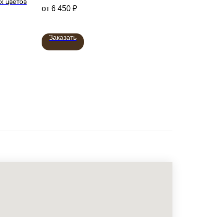
х цветов
Cвязка воздушных шаров в золотом
6 450
₽
цвете
Заказать