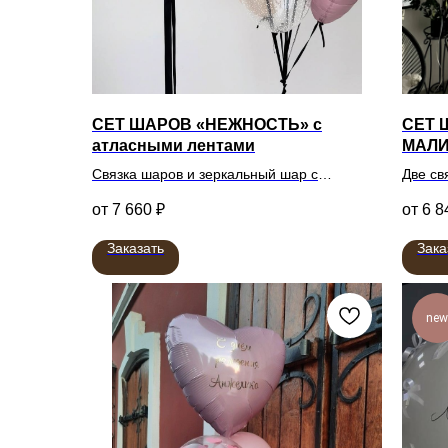
СЕТ ШАРОВ «НЕЖНОСТЬ» с
СЕТ 
атласными лентами
МАЛ
Связка шаров и зеркальный шар с
Две св
индивидуальной надписью
7 660
₽
6 8
Заказать
Зака
new