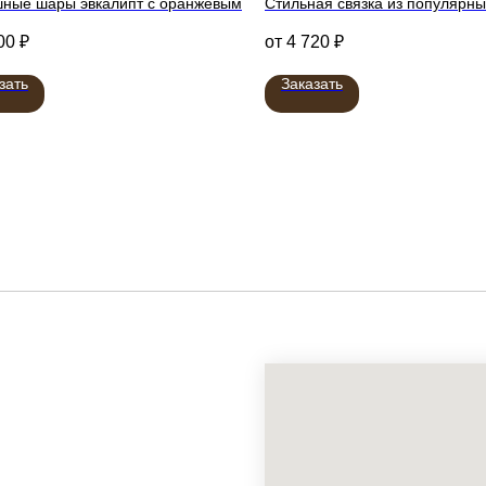
шные шары эвкалипт с оранжевым
Стильная связка из популярны
00
₽
4 720
₽
зать
Заказать