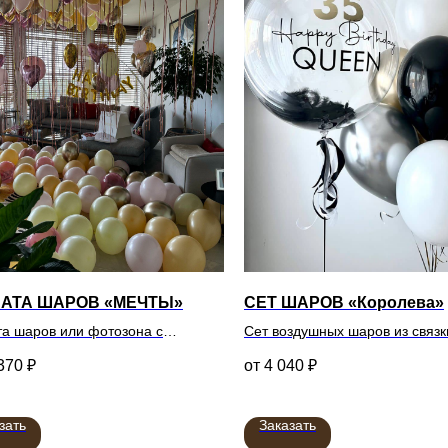
АТА ШАРОВ «МЕЧТЫ»
СЕТ ШАРОВ «Королева»
а шаров или фотозона с
Сет воздушных шаров из связк
выми шарами.
звездой и баблса с индивидуа
370
₽
4 040
₽
надписью
зать
Заказать