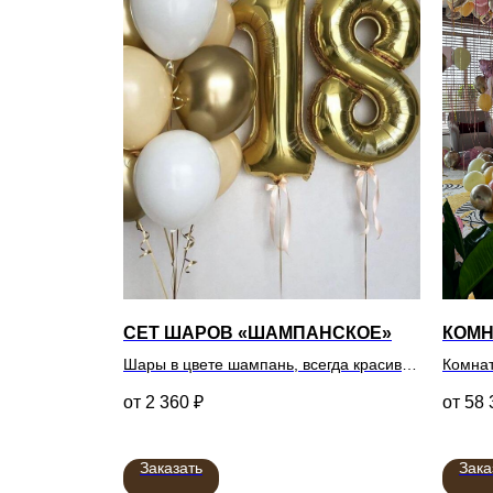
СЕТ ШАРОВ «ШАМПАНСКОЕ»
КОМН
Шары в цвете шампань, всегда красиво
Комнат
и эффектно
гелие
2 360
₽
58 
Заказать
Зака