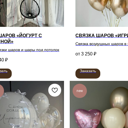
ШАРОВ «ЙОГУРТ С
СВЯЗКА ШАРОВ «ИГР
ИНОЙ»
Связка воздушных шаров в
язки шаров и шары под потолок
цвете
3 250
₽
40
₽
зать
Заказать
new