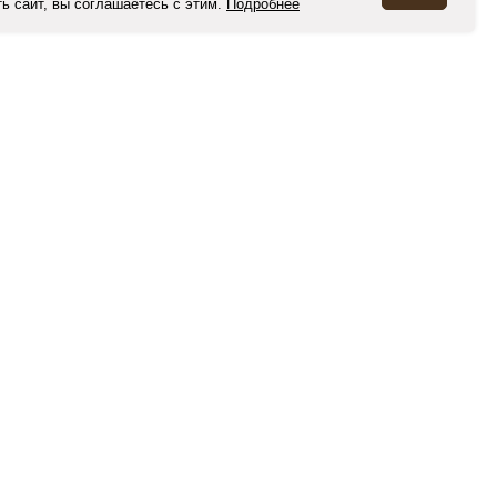
ь сайт, вы соглашаетесь с этим.
Подробнее
поиск
ИНФОРМАЦИЯ
О нас
Блог