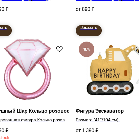
90
₽
890
₽
зать
Заказать
NEW
ушный Шар Кольцо розовое
Фигура Экскаватор
рованная фигура Кольцо розовое
Размер: (41''/104 см).
90
₽
1 390
₽
stock