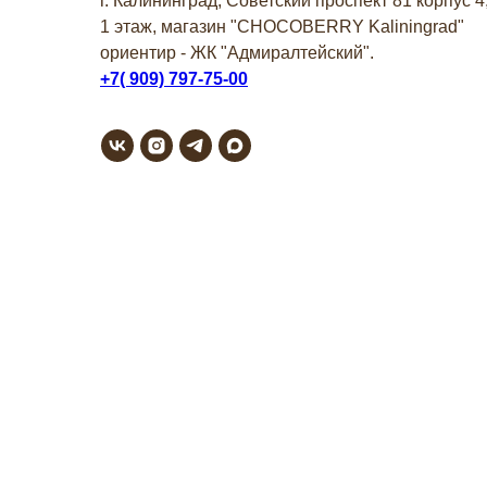
г. Калининград, Советский проспект 81 корпус 4
1 этаж, магазин "СHOCOBERRY Kaliningrad"
ориентир - ЖК "Адмиралтейский".
+7( 909) 797-75-00