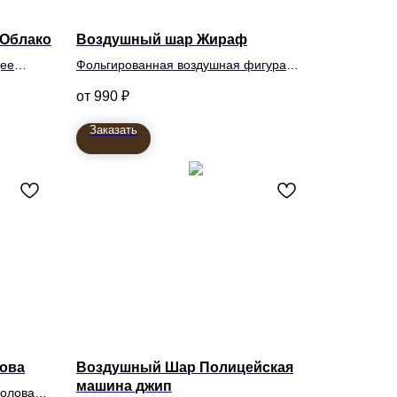
Облако
Воздушный шар Жираф
щее
Фольгированная воздушная фигура
Жираф
990
₽
Заказать
лова
Воздушный Шар Полицейская
машина джип
голова