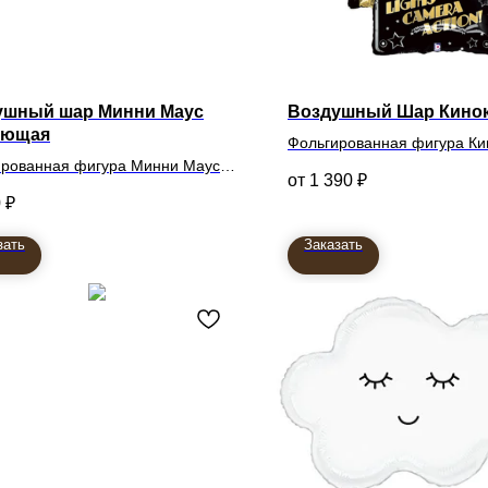
ушный шар Минни Маус
Воздушный Шар Кино
ующая
Фольгированная фигура К
ированная фигура Минни Маус
1 390
₽
ющая
0
₽
зать
Заказать