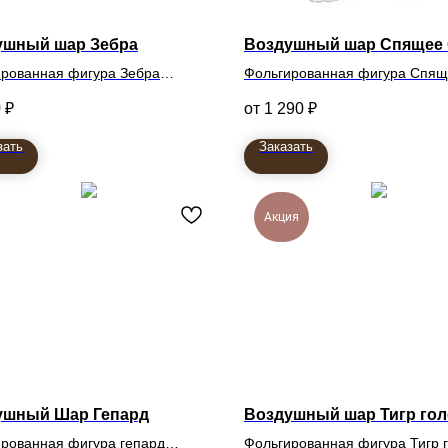
ушный шар Зебра
Воздушный шар Спящее 
рованная фигура Зебра
Фольгированная фигура Спя
Облако
0
₽
1 290
₽
61см
зать
Заказать
Акция
ушный Шар Гепард
Воздушный шар Тигр го
рованная фигура гепард
Фольгированная фигура Тигр 