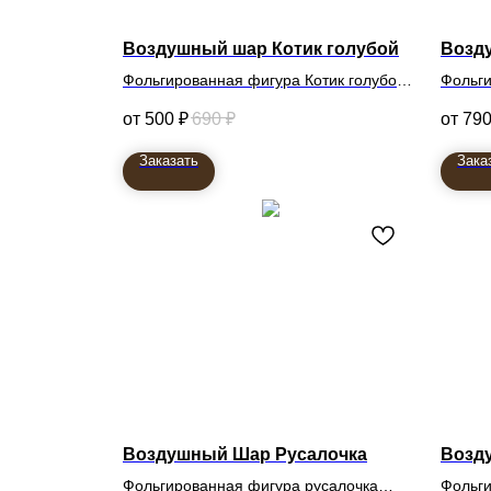
Воздушный шар Котик голубой
Возд
Фольгированная фигура Котик голубой
Фольги
500
₽
690
₽
79
Заказать
Зака
Воздушный Шар Русалочка
Возд
Фольгированная фигура русалочка
Фольги