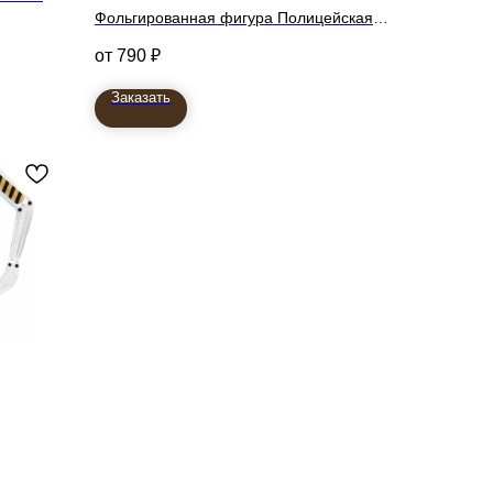
Фольгированная фигура Полицейская
машина джип
790
₽
Заказать