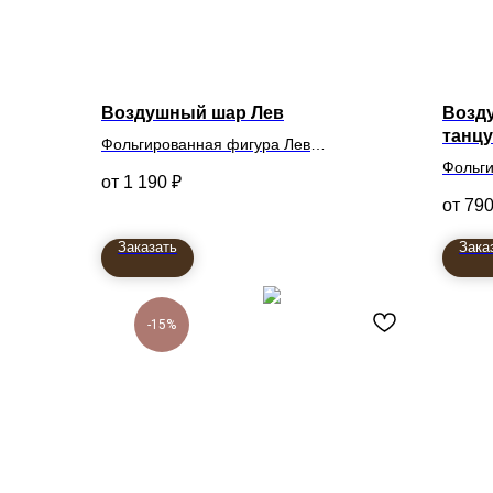
Воздушный шар Лев
Возд
танц
Фольгированная фигура Лев
61см
Фольг
1 190
₽
танцу
79
Заказать
Зака
-15%