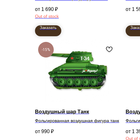
99см
102см
1 690
₽
1 5
Out of stock
Заказать
Зака
-15%
Воздушный шар Танк
Возд
Фольгированная воздушная фигура танк
Фольги
990
₽
1 3
Out of 