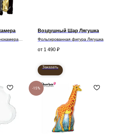
камера
Воздушный Шар Лягушка
инокамера
Фольгированная фигура Лягушка
1 490
₽
Заказать
-15%