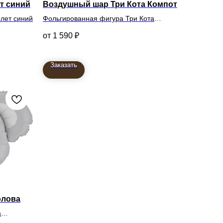
т синий
Воздушный шар Три Кота Компот
лет синий
Фольгированная фигура Три Кота
Компот
1 590
₽
122см
Заказать
олова
а