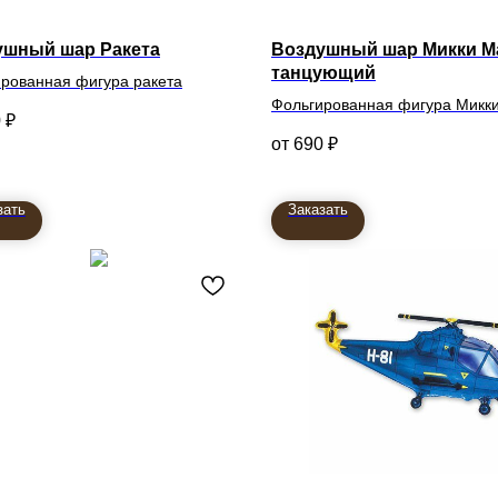
ушный шар Ракета
Воздушный шар Микки М
танцующий
рованная фигура ракета
Фольгированная фигура Микк
0
₽
танцующий
690
₽
зать
Заказать