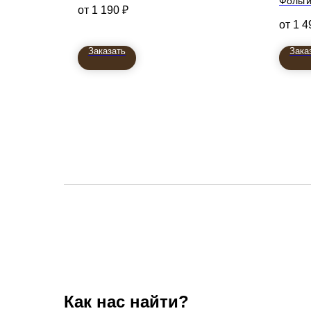
79см
Фольги
1 190
₽
Принц
1 4
71см
Заказать
Зака
Как нас найти?