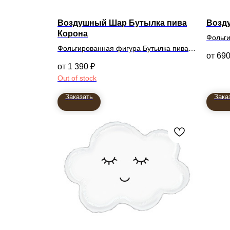
Воздушный Шар Бутылка пива
Возд
Корона
Фольги
Фольгированная фигура Бутылка пива
69
Корона
1 390
₽
Out of stock
Заказать
Зака