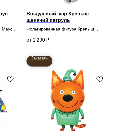
аус
Воздушный шар Крепыш
щенячий патруль
и Маус
Фольгированная фигура Крепыш
66 см
1 290
₽
Заказать