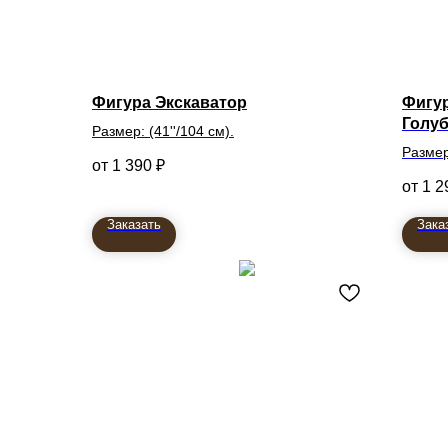
Фигура Экскаватор
Фигур
Голу
Размер: (41''/104 см).
Размер:
1 390
₽
1 2
Заказать
Зака