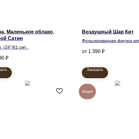
а, Маленькое облако,
Воздушный Шар Кит
бой Сатин
Фольгированная фигура ки
 (24''/61 см) .
1 390
₽
90
₽
зать
Заказать
Акция