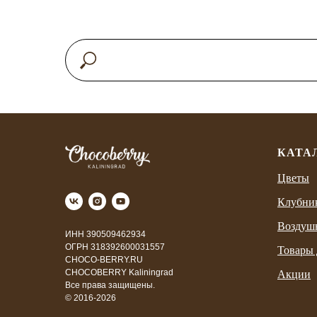
КАТА
Цветы
Клубни
Воздуш
ИНН 390509462934
ОГРН 318392600031557
Товары 
CHOCO-BERRY.RU
CHOCOBERRY Kaliningrad
Акции
Все права защищены.
© 2016-2026