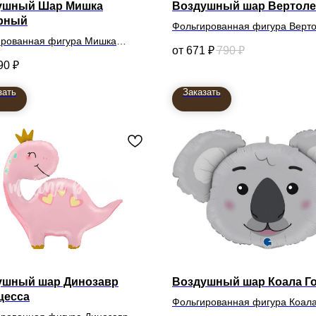
ушный Шар Мишка
Воздушный шар Вертоле
рный
Фольгированная фигура Верто
ированная фигура Мишка
671
₽
790
₽
90
₽
зать
Заказать
ушный шар Динозавр
Воздушный шар Коала Г
цесса
Фольгированная фигура Коал