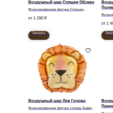
Воздушный шар Спящее Облако
Возд
Поля
Фольгированная фигура Спящее
Облако
Фольг
1 290
₽
61см
74см
1 4
Заказать
Зака
Воздушный шар Лев Голова
Возд
Прин
Фольгированная фигура голова Львёнка