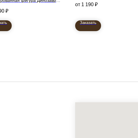
рованная фигура Динозавр
1 190
₽
есса
90
₽
зать
Заказать