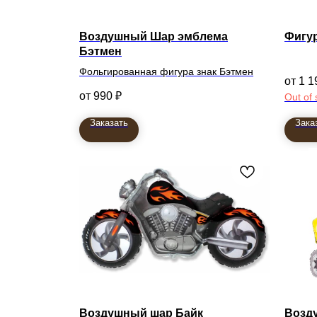
Воздушный Шар эмблема
Фигур
Бэтмен
Фольгированная фигура знак Бэтмен
1 1
990
₽
Out of 
Заказать
Зака
Воздушный шар Байк
Возд