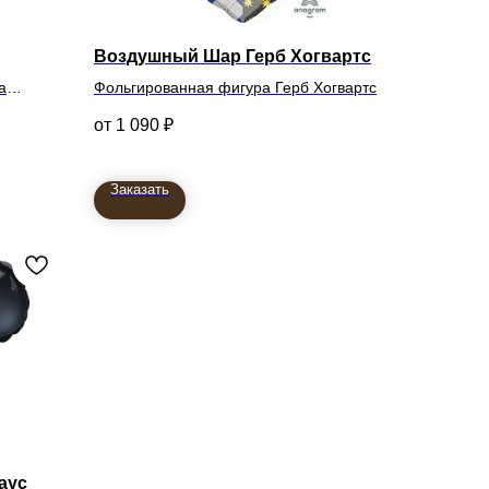
Воздушный Шар Герб Хогвартс
а
Фольгированная фигура Герб Хогвартс
1 090
₽
Заказать
аус