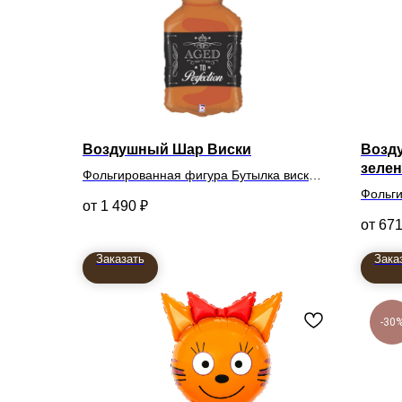
Воздушный Шар Виски
Возд
зеле
Фольгированная фигура Бутылка виски
79см
Фольги
1 490
₽
зелен
67
Заказать
Зака
-30