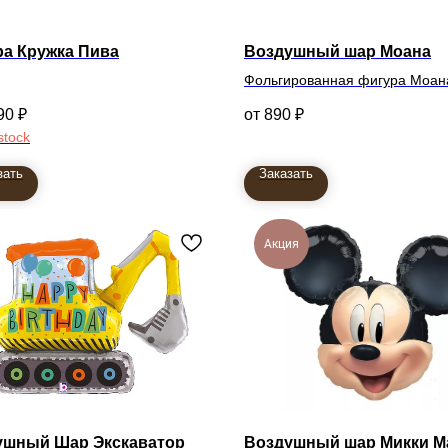
а Кружка Пива
Воздушный шар Моана
Фольгированная фигура Моан
90
₽
890
₽
stock
зать
Заказать
Акция
ушный Шар Экскаватор
Воздушный шар Микки М