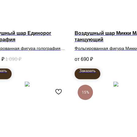
ушный шар Единорог
Воздушный шар Микки М
графия
танцующий
рованная фигура голография
Фольгированная фигура Микк
танцующий
0
₽
1 090
₽
690
₽
зать
Заказать
15%