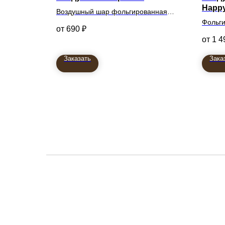
Happy
Воздушный шар фольгированная
фигура Байк
Фольги
690
₽
1 4
Заказать
Зака