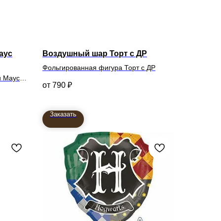
аус
Воздушный шар Торт с ДР
Фольгированная фигура Торт с ДР
и Маус
790
₽
Заказать