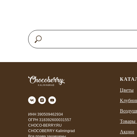
КАТА
Цветы
Клубни
Воздуш
ИНН 390509462934
ОГРН 318392600031557
Товары 
CHOCO-BERRY.RU
CHOCOBERRY Kaliningrad
Акции
Все права защищены.