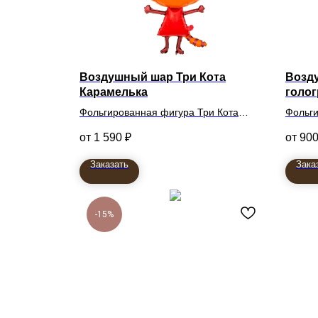
Воздушный шар Три Кота
Возд
Карамелька
голо
Фольгированная фигура Три Кота
Фольги
Карамелька
1 590
₽
90
107 см
Заказать
Зака
-15%