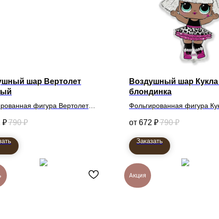
ушный шар Вертолет
Воздушный шар Кукла
ный
блондинка
рованная фигура Вертолет
Фольгированная фигура Ку
ый
1
₽
790
₽
672
₽
790
₽
зать
Заказать
%
Акция