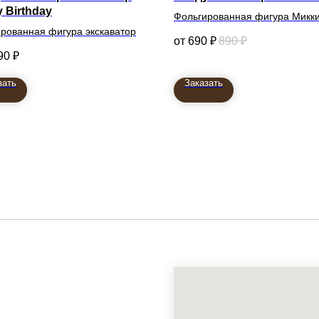
 Birthday
Фольгированная фигура Микк
рованная фигура экскаватор
690
₽
890
₽
90
₽
зать
Заказать