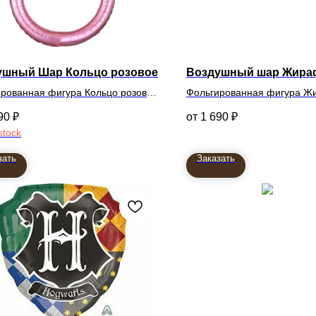
ушный Шар Кольцо розовое
Воздушный шар Жира
рованная фигура Кольцо розовое
Фольгированная фигура Ж
золотой
90
₽
1 690
₽
102см
stock
зать
Заказать