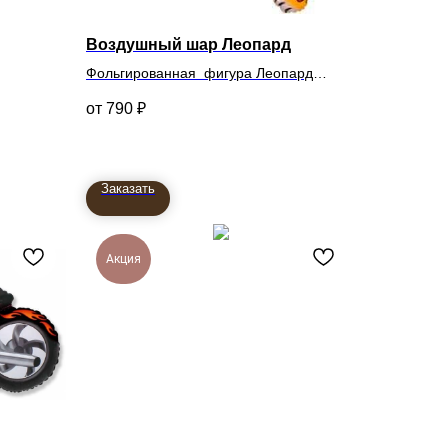
Воздушный шар Леопард
Фольгированная фигура Леопард
790
₽
Заказать
Акция