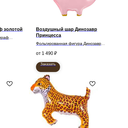
ф золотой
Воздушный шар Динозавр
Принцесса
ираф
Фольгированная фигура Динозавр
Принцесса
1 490
₽
71см
Заказать