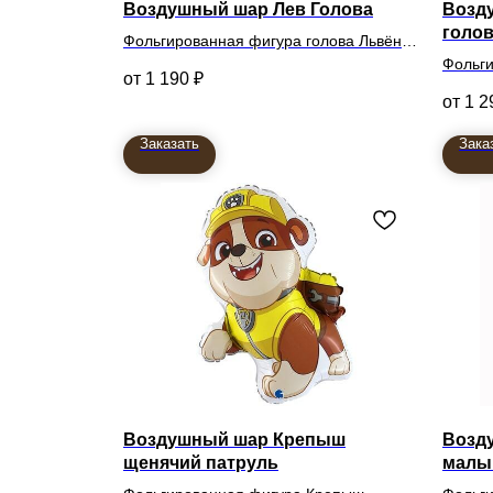
Воздушный шар Лев Голова
Возд
голо
Фольгированная фигура голова Львёнка
79см
Фольги
1 190
₽
голова
1 2
Заказать
Зака
Воздушный шар Крепыш
Возд
щенячий патруль
мал