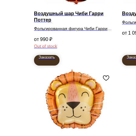
Воздушный шар Чиби Гарри
Возд
Поттер
Фольги
Фольгированная фигура Чиби Гарри
1 0
Поттер
990
₽
68см
Out of stock
Заказать
Зака