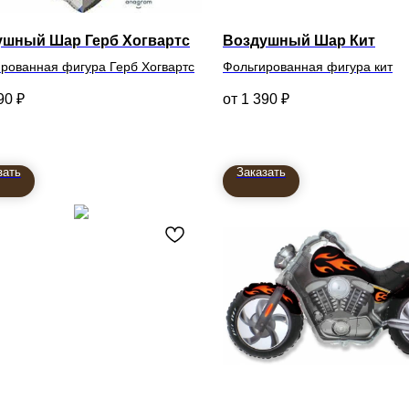
ушный Шар Герб Хогвартс
Воздушный Шар Кит
рованная фигура Герб Хогвартс
Фольгированная фигура кит
90
₽
1 390
₽
зать
Заказать