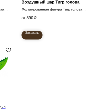
Воздушный шар Тигр голова
ная
Фольгированная фигура Тигр голова
890
₽
Заказать
дил,