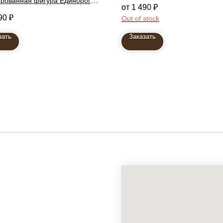
рованная фигура Единорог
размер: (38''/97 см)
1 490
₽
ш
90
₽
Out of stock
зать
Заказать