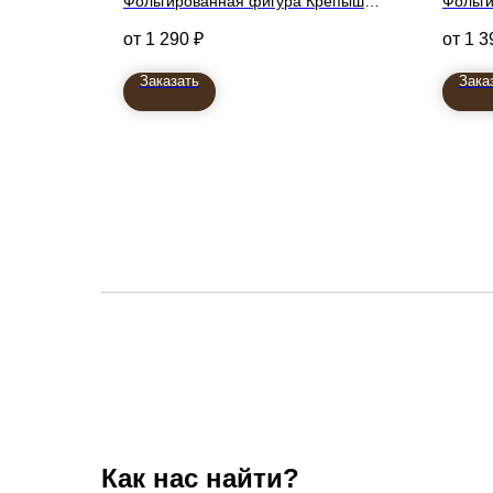
Фольгированная фигура Крепыш
Фольги
66 см
малы
1 290
₽
1 3
85см
Заказать
Зака
Как нас найти?