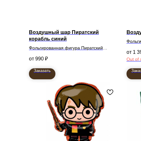
Воздушный шар Пиратский
Возд
корабль синий
Фольги
Фольгированная фигура Пиратский
1 3
корабль синий
990
₽
Out of 
Заказать
Зака