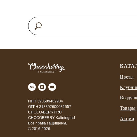
КАТА
Цветы
Клубни
Воздуш
ИНН 390509462934
ОГРН 318392600031557
Товары 
CHOCO-BERRY.RU
CHOCOBERRY Kaliningrad
Акции
Все права защищены.
© 2016-2026