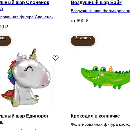
ушный шар Слоненок
Воздушный шар Байк
ва
Воздушный шар фольгирован
рованная фигура Слоненок
фигура Байк
690
₽
90
₽
зать
Заказать
ушный шар Единорог
Крокодил в колпачке
ыш
Фольгированная фигура кроко