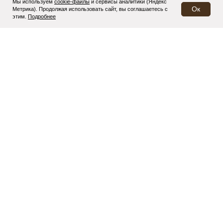
Мы используем
cookie-файлы
и
сервисы аналитики (Яндекс
Ок
Метрика)
. Продолжая использовать сайт, вы соглашаетесь с
этим.
Подробнее
поиск
КАТАЛОГ
Цветы