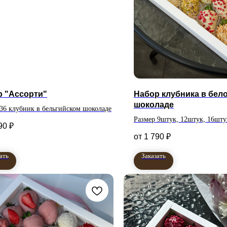
р "Ассорти"
Набор клубника в бел
шоколаде
 36 клубник в бельгийском шоколаде
Размер 9штук, 12штук, 16шту
90
₽
1 790
₽
ать
Заказать