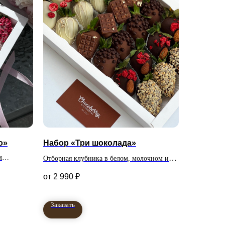
о»
Набор «Три шоколада»
м
Отборная клубника в белом, молочном и
тво
темном бельгийском шоколаде.
2 990
₽
Заказать
Количество клубник в
наборе на выбор