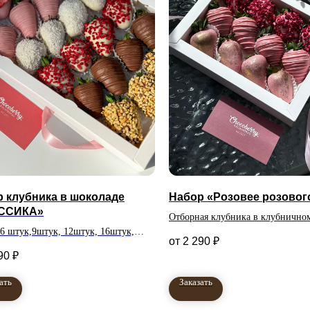
 клубника в шоколаде
Набор «Розовее розовог
ССИКА»
Отборная клубника в клубнично
 6 штук,9штук, 12штук, 16штук,
бельгийском шоколаде. Количес
2 290
₽
и
клубник в наборе 12 штук
90
₽
ать
Заказать