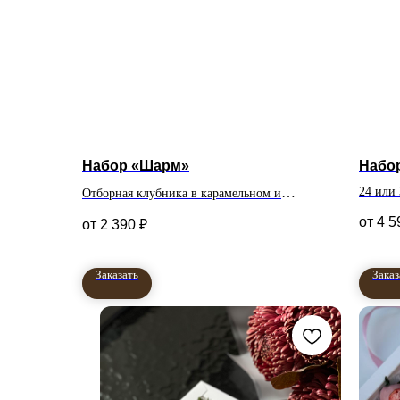
Набор «Шарм»
Набо
24 или
Отборная клубника в карамельном и
молочном бельгийском шоколаде.
4 5
2 390
₽
Количество клубник в
Заказать
Заказ
наборе на выбор
12 штук,16 штук, 24 штуки