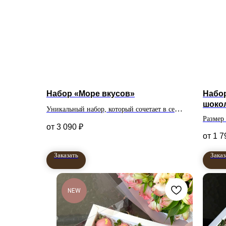
Набор «Море вкусов»
Набор
шоко
Уникальный набор, который сочетает в себе
Размер
;
все вкусы шоколада.#nbsp
3 090
₽
1 7
Количество клубник в
Заказать
Заказ
наборе 16 или 20 штук
NEW