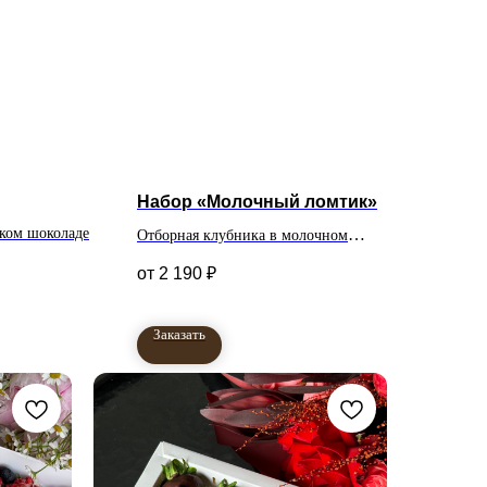
Набор «Молочный ломтик»
ском шоколаде
Отборная клубника в молочном
;
бельгийском шоколаде.#nbsp
2 190
₽
Количество клубник в
Заказать
наборе 12 штук