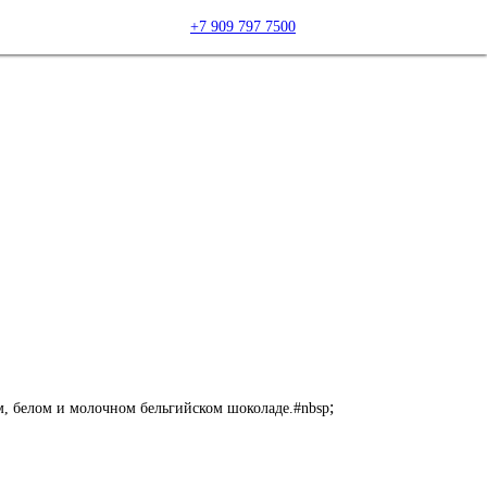
+7 909 797 7500
;
, белом и молочном бельгийском шоколаде.#nbsp