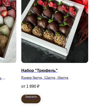
Набор "Трюфель"
Размер 9штук, 12штук, 16штук
м
1 890
₽
Заказать