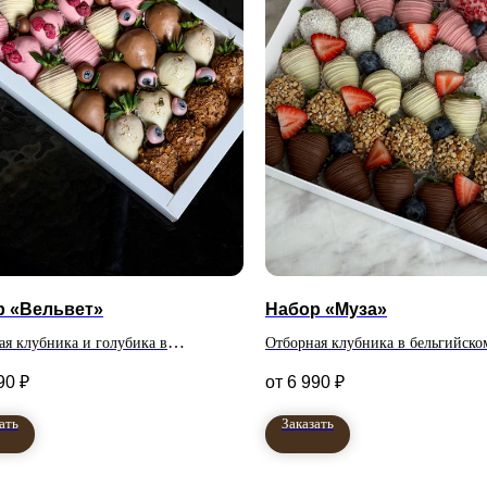
р «Вельвет»
Набор «Муза»
ая клубника и голубика в
Отборная клубника в бельгийско
;
чном, белом, молочном и
шоколаде.#nbsp
90
₽
6 990
₽
льном бельгийском шоколаде.
Количество клубник в
ать
Заказать
ство клубник в
наборе 36 штук
 на выбор