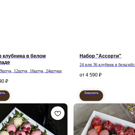
 клубника в белом
Набор "Ассорти"
ладе
24 или 36 клубник в бельгий
 9штук, 12штук, 16штук, 24штуки
4 590
₽
90
₽
ать
Заказать