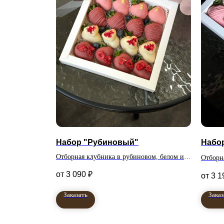
Набор "Рубиновый"
Набо
Отборная клубника в рубиновом, белом и
Отборн
клубничном бельгийском шоколаде.
клубни
3 090
₽
3 1
Количество клубник в наборе 16 штук
караме
Заказать
Заказ
Количе
наборе