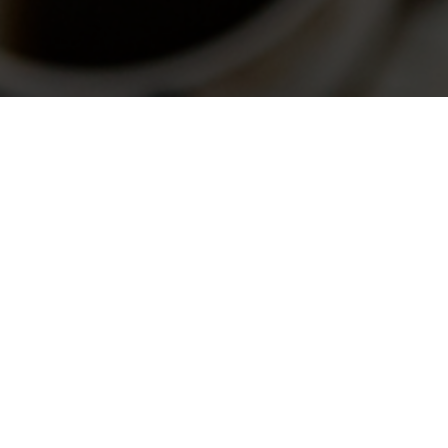
Как нас найти?
г. Калининград, Советский проспект 81 корпус 4
1 этаж, магазин "СHOCOBERRY Kaliningrad"