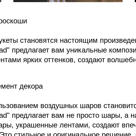
роскоши
укеты становятся настоящим произведе
d" предлагает вам уникальные композ
ентами ярких оттенков, создают волшеб
емент декора
льзованием воздушных шаров становитс
d" предлагает вам не просто шары, а 
ары, украшенные лентами, создают вп
то стильное и оригинальное решение, к