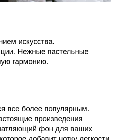
нием искусства.
иции. Нежные пастельные
ную гармонию.
я все более популярным.
настоящие произведения
ечатляющий фон для ваших
оторое добавит нотку легкости