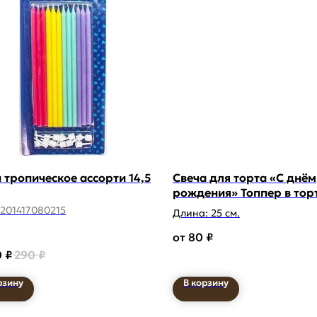
 тропическое ассорти 14,5
Свеча для торта «С днём
рождения» Топпер в тор
201417080215
Длина: 25 см.
80
₽
0
₽
290
₽
рзину
В корзину