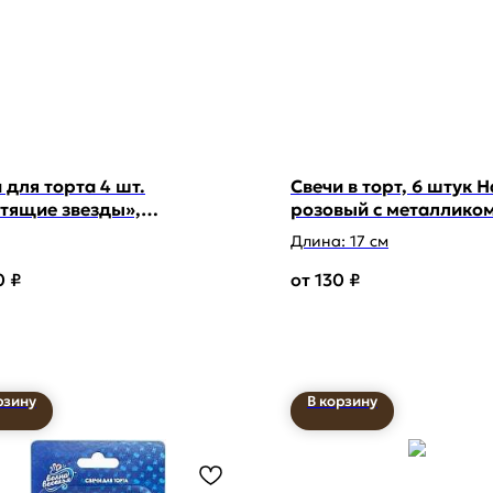
 для торта 4 шт.
Свечи в торт, 6 штук 
тящие звезды»,
розовый с металлико
бряные
Длина: 17 см
0
₽
130
₽
рзину
В корзину