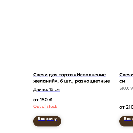
Свечи для торта «Исполнение
Свечи
желаний», 6 шт., разноцветные
см
SKU:
9
Длина: 15 см
150
₽
Out of stock
21
В корзину
В ко