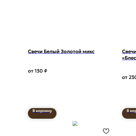
Свечи Белый Золотой микс
Свечи
«Блес
сере
130
₽
23
В корзину
В ко