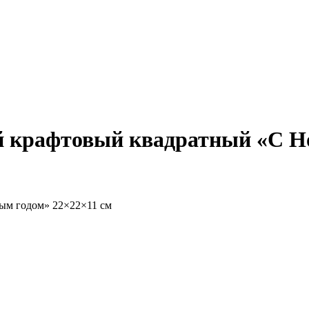
й крафтовый квадратный «С Н
ым годом» 22×22×11 см