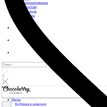
Корпоративным
клиентам
Контроль
качества
Цветы
Клубника в шоколаде