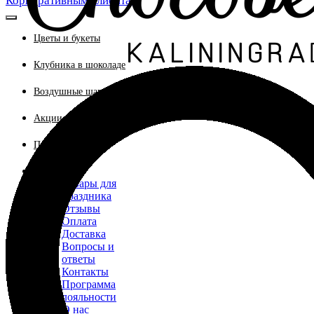
Корпоративным клиентам
Цветы и букеты
Клубника в шоколаде
Воздушные шары
Акции
Поиск по сайту
Еще ▼
Товары для
праздника
Отзывы
Оплата
Доставка
Вопросы и
ответы
Контакты
Программа
лояльности
О нас