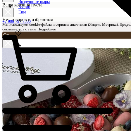
Воздушные шары
Ваша корзина пуста
Акции
Еще
Нет товаров в избранном
+7 909 797 7500
Мы используем
cookie-файлы
и
сервисы аналитики (Яндекс Метрика)
. Продо
соглашаетесь с этим.
Подробнее
Ок