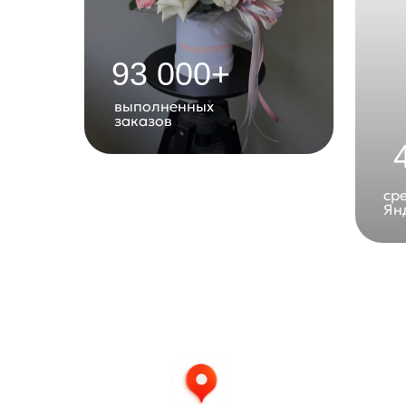
93 000+
выполненных
заказов
ср
Янд